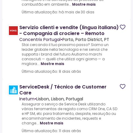
combustão em ambiente...
Mostre mais
Última atualização: há mais de 30 dias
Servizio clienti e vendite (lingua italiana)
- Compagnia di crociere – Remoto
Concentrix Portugal
•
Porto, Porto District, PT
Stai cercando il tuo prossimo passo? Siamo un
leader globale nella tecnologia e nei servizi che
supporta i brand del futuro.Aiutiamo marchi
conosciuti — quelli che utilizzi ogni giorno — a
migliora...
Mostre mais
Última atualização: 8 dias atrás
ServiceDesk / Técnico de Customer
Care
Inetum
•
Lisbon, Lisbon, Portugal
Assegurar o serviço de Service Desk utilizando
várias ferramentas de registo como CRM One, CA SD
e HP SM, etc para tratamento, despiste, resolução ou
encaminhamento de incidentes, requests e
change...
Mostre mais
Última atualização: 11 dias atrás