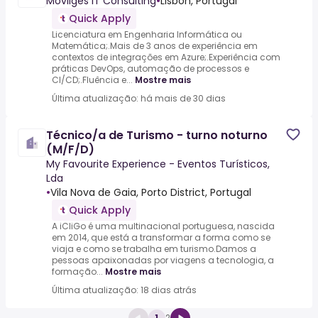
Movilges IT Consulting
•
Lisbon, Portugal
Quick Apply
Licenciatura em Engenharia Informática ou
Matemática;.Mais de 3 anos de experiência em
contextos de integrações em Azure;.Experiência com
práticas DevOps, automação de processos e
CI/CD;.Fluência e...
Mostre mais
Última atualização: há mais de 30 dias
Técnico/a de Turismo - turno noturno
(M/F/D)
My Favourite Experience - Eventos Turísticos,
Lda
•
Vila Nova de Gaia, Porto District, Portugal
Quick Apply
A iCliGo é uma multinacional portuguesa, nascida
em 2014, que está a transformar a forma como se
viaja e como se trabalha em turismo.Damos a
pessoas apaixonadas por viagens a tecnologia, a
formação...
Mostre mais
Última atualização: 18 dias atrás
1
2