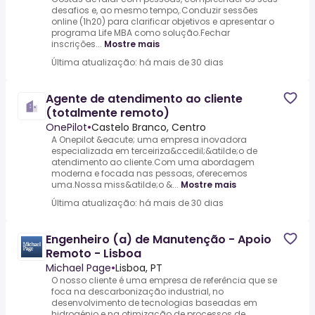
desafios e, ao mesmo tempo,.Conduzir sessões
online (1h20) para clarificar objetivos e apresentar o
programa Life MBA como solução.Fechar
inscrições...
Mostre mais
Última atualização: há mais de 30 dias
Agente de atendimento ao cliente
(totalmente remoto)
OnePilot
•
Castelo Branco, Centro
A Onepilot &eacute; uma empresa inovadora
especializada em terceiriza&ccedil;&atilde;o de
atendimento ao cliente.Com uma abordagem
moderna e focada nas pessoas, oferecemos
uma.Nossa miss&atilde;o &...
Mostre mais
Última atualização: há mais de 30 dias
Engenheiro (a) de Manutenção - Apoio
Remoto - Lisboa
Michael Page
•
Lisboa, PT
O nosso cliente é uma empresa de referência que se
foca na descarbonização industrial, no
desenvolvimento de tecnologias baseadas em
hidrogénio e na otimização de processos de