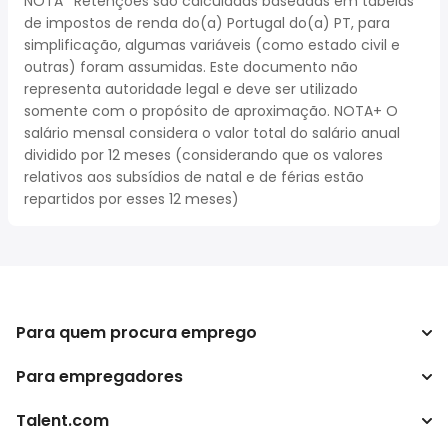
NOTA* Retenções são calculadas baseadas em tabelas
de impostos de renda do(a) Portugal do(a) PT, para
simplificação, algumas variáveis (como estado civil e
outras) foram assumidas. Este documento não
representa autoridade legal e deve ser utilizado
somente com o propósito de aproximação. NOTA+ O
salário mensal considera o valor total do salário anual
dividido por 12 meses (considerando que os valores
relativos aos subsídios de natal e de férias estão
repartidos por esses 12 meses)
Para quem procura emprego
Para empregadores
Procurar empregos
Pesquisar salários
Talent.com
Empreendimento
Calculadora de impostos