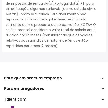
de impostos de renda do(a) Portugal do(a) PT, para
simplificação, algumas variáveis (como estado civil e
outras) foram assumidas. Este documento não
representa autoridade legal e deve ser utilizado
somente com o propósito de aproximação. NOTA+ O
salário mensal considera o valor total do salário anual
dividido por 12 meses (considerando que os valores
relativos aos subsídios de natal e de férias estão
repartidos por esses 12 meses)
Para quem procura emprego
Para empregadores
Procurar empregos
Pesquisar salários
Talent.com
Empreendimento
Calculadora de impostos
ATS