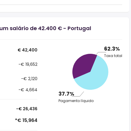
um salário de 42.400 € - Portugal
62.3%
€ 42,400
Taxa total
-€ 19,652
-€ 2,120
-€ 4,664
37.7%
Pagamento líquido
-€ 26,436
*€ 15,964