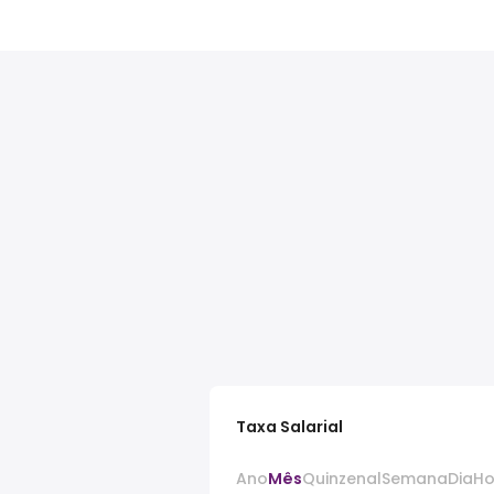
Taxa Salarial
Ano
Mês
Quinzenal
Semana
Dia
Ho