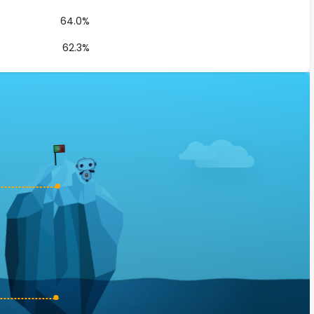
64.0%
62.3%