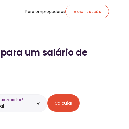
Para empregadores
Iniciar sessão
 para um salário de
que trabalha?
Calcular
al