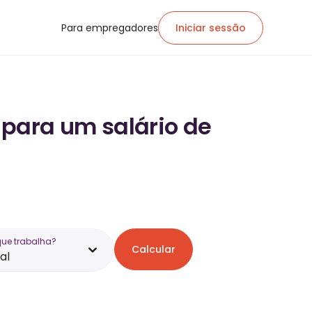
Para empregadores
Iniciar sessão
 para um salário de
que trabalha?
Calcular
al