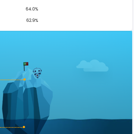
64.0%
62.9%