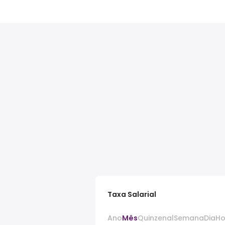
Taxa Salarial
Ano
Mês
Quinzenal
Semana
Dia
Ho