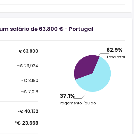
um salário de 63.800 € - Portugal
62.9%
€ 63,800
Taxa total
-€ 29,924
-€ 3,190
-€ 7,018
37.1%
Pagamento líquido
-€ 40,132
*€ 23,668