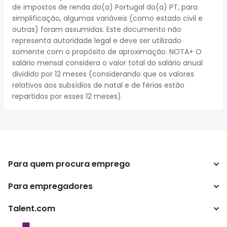
de impostos de renda do(a) Portugal do(a) PT, para
simplificação, algumas variáveis (como estado civil e
outras) foram assumidas. Este documento não
representa autoridade legal e deve ser utilizado
somente com o propósito de aproximação. NOTA+ O
salário mensal considera o valor total do salário anual
dividido por 12 meses (considerando que os valores
relativos aos subsídios de natal e de férias estão
repartidos por esses 12 meses)
Para quem procura emprego
Para empregadores
Procurar empregos
Pesquisar salários
Talent.com
Empreendimento
Calculadora de impostos
ATS