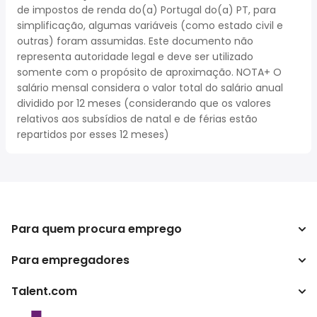
de impostos de renda do(a) Portugal do(a) PT, para
simplificação, algumas variáveis (como estado civil e
outras) foram assumidas. Este documento não
representa autoridade legal e deve ser utilizado
somente com o propósito de aproximação. NOTA+ O
salário mensal considera o valor total do salário anual
dividido por 12 meses (considerando que os valores
relativos aos subsídios de natal e de férias estão
repartidos por esses 12 meses)
Para quem procura emprego
Para empregadores
Procurar empregos
Pesquisar salários
Talent.com
Empreendimento
Calculadora de impostos
ATS