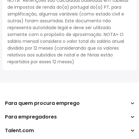
NOTA* Retenções são calculadas baseadas em tabelas
de impostos de renda do(a) portugal do(a) PT, para
simplificação, algumas variáveis (como estado civil e
outras) foram assumidas. Este documento não
representa autoridade legal e deve ser utilizado
somente com o propósito de aproximação. NOTA+ O
salário mensal considera o valor total do salário anual
dividido por 12 meses (considerando que os valores
relativos aos subsídios de natal e de férias estão
repartidos por esses 12 meses)
Para quem procura emprego
Para empregadores
Procurar empregos
Pesquisar salários
Talent.com
Empreendimento
Calculadora de impostos