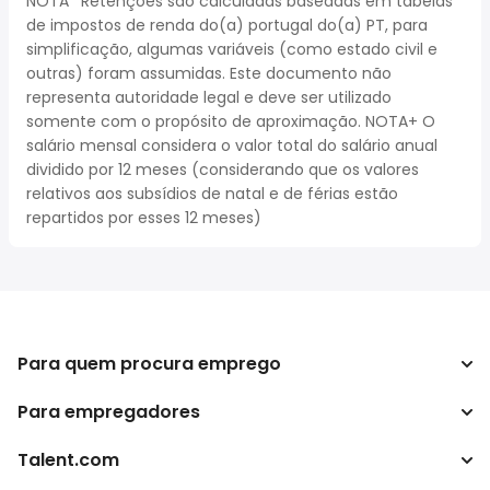
NOTA* Retenções são calculadas baseadas em tabelas
de impostos de renda do(a) portugal do(a) PT, para
simplificação, algumas variáveis (como estado civil e
outras) foram assumidas. Este documento não
representa autoridade legal e deve ser utilizado
somente com o propósito de aproximação. NOTA+ O
salário mensal considera o valor total do salário anual
dividido por 12 meses (considerando que os valores
relativos aos subsídios de natal e de férias estão
repartidos por esses 12 meses)
Para quem procura emprego
Para empregadores
Procurar empregos
Pesquisar salários
Talent.com
Empreendimento
Calculadora de impostos