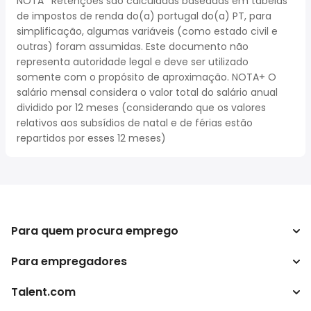
NOTA* Retenções são calculadas baseadas em tabelas
de impostos de renda do(a) portugal do(a) PT, para
simplificação, algumas variáveis (como estado civil e
outras) foram assumidas. Este documento não
representa autoridade legal e deve ser utilizado
somente com o propósito de aproximação. NOTA+ O
salário mensal considera o valor total do salário anual
dividido por 12 meses (considerando que os valores
relativos aos subsídios de natal e de férias estão
repartidos por esses 12 meses)
Para quem procura emprego
Para empregadores
Procurar empregos
Pesquisar salários
Talent.com
Empreendimento
Calculadora de impostos