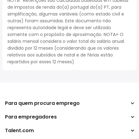
NOTA* Retenções são calculadas baseadas em tabelas
de impostos de renda do(a) portugal do(a) PT, para
simplificação, algumas variáveis (como estado civil e
outras) foram assumidas. Este documento não
representa autoridade legal e deve ser utilizado
somente com o propósito de aproximação. NOTA+ O
salário mensal considera o valor total do salário anual
dividido por 12 meses (considerando que os valores
relativos aos subsídios de natal e de férias estão
repartidos por esses 12 meses)
Para quem procura emprego
Para empregadores
Procurar empregos
Pesquisar salários
Talent.com
Empreendimento
Calculadora de impostos