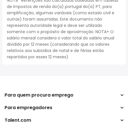
NOTA* Retenções são calculadas baseadas em tabelas
de impostos de renda do(a) portugal do(a) PT, para
simplificação, algumas variáveis (como estado civil e
outras) foram assumidas. Este documento não
representa autoridade legal e deve ser utilizado
somente com o propósito de aproximação. NOTA+ O
salário mensal considera o valor total do salário anual
dividido por 12 meses (considerando que os valores
relativos aos subsídios de natal e de férias estão
repartidos por esses 12 meses)
Para quem procura emprego
Para empregadores
Procurar empregos
Pesquisar salários
Talent.com
Empreendimento
Calculadora de impostos