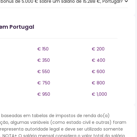
ónus de 5.000 € sobre um salário de 15.288 €, Portugal?
 em Portugal
€ 150
€ 200
€ 350
€ 400
€ 550
€ 600
€ 750
€ 800
€ 950
€ 1,000
 baseadas em tabelas de impostos de renda do(a)
cação, algumas variáveis (como estado civil e outras) foram
epresenta autoridade legal e deve ser utilizado somente
NOTA+ O salário mensal considera o valor total do salário