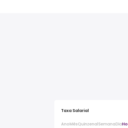
Taxa Salarial
Ano
Mês
Quinzenal
Semana
Dia
Ho