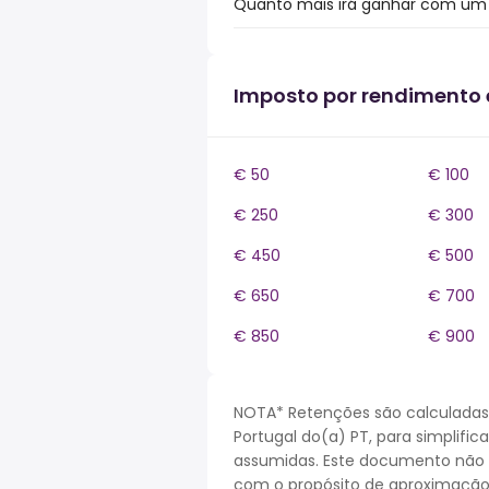
Quanto mais irá ganhar com um b
Imposto por rendimento
€ 50
€ 100
€ 250
€ 300
€ 450
€ 500
€ 650
€ 700
€ 850
€ 900
NOTA* Retenções são calculadas
Portugal do(a) PT, para simplifi
assumidas. Este documento não r
com o propósito de aproximação. 