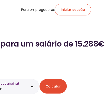
Para empregadores
Iniciar sessão
para um salário de 15.288€
que trabalha?
Calcular
al