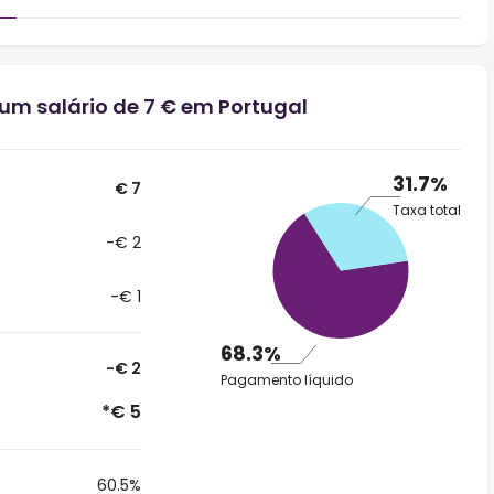
um salário de 7 € em Portugal
31.7%
€ 7
Taxa total
-€ 2
-€ 1
68.3%
-€ 2
Pagamento líquido
*€ 5
60.5%