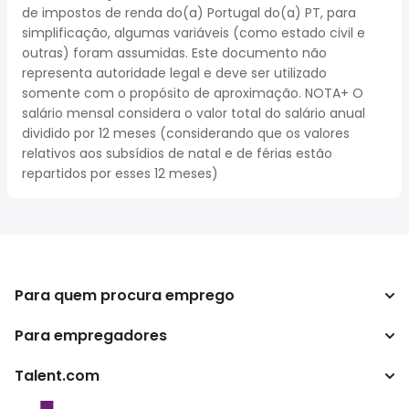
de impostos de renda do(a) Portugal do(a) PT, para
simplificação, algumas variáveis (como estado civil e
outras) foram assumidas. Este documento não
representa autoridade legal e deve ser utilizado
somente com o propósito de aproximação. NOTA+ O
salário mensal considera o valor total do salário anual
dividido por 12 meses (considerando que os valores
relativos aos subsídios de natal e de férias estão
repartidos por esses 12 meses)
Para quem procura emprego
Para empregadores
Procurar empregos
Pesquisar salários
Talent.com
Empreendimento
Calculadora de impostos
ATS