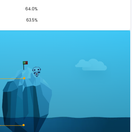
64.0%
63.5%