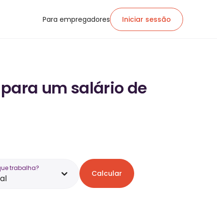
Para empregadores
Iniciar sessão
 para um salário de
que trabalha?
Calcular
al