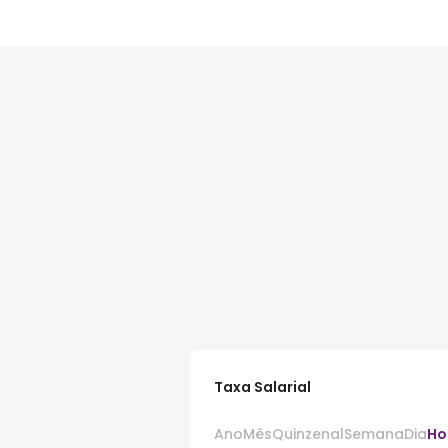
Taxa Salarial
Ano
Mês
Quinzenal
Semana
Dia
Ho