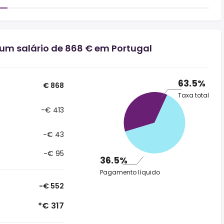
 um salário de 868 € em Portugal
63.5%
€ 868
Taxa total
-€ 413
-€ 43
-€ 95
36.5%
Pagamento líquido
-€ 552
*€ 317