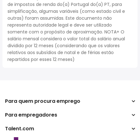
de impostos de renda do(a) Portugal do(a) PT, para
simplificação, algumas variáveis (como estado civil e
outras) foram assumidas. Este documento não
representa autoridade legal e deve ser utilizado
somente com o propósito de aproximação. NOTA+ O
salário mensal considera o valor total do salário anual
dividido por 12 meses (considerando que os valores
relativos aos subsídios de natal e de férias estão
repartidos por esses 12 meses)
Para quem procura emprego
Para empregadores
Procurar empregos
Pesquisar salários
Talent.com
Empreendimento
Calculadora de impostos
ATS