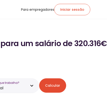
Para empregadores
Iniciar sessão
para um salário de 320.316€
que trabalha?
Calcular
al