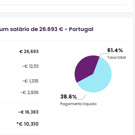
um salário de 26.693 € - Portugal
61.4%
€ 26,693
Taxa total
-€ 12,113
-€ 1,335
-€ 2,936
38.6%
Pagamento líquido
-€ 16,383
*€ 10,310