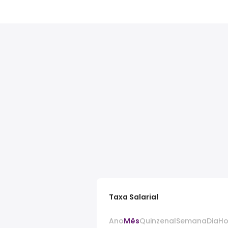
Taxa Salarial
Ano
Mês
Quinzenal
Semana
Dia
Ho