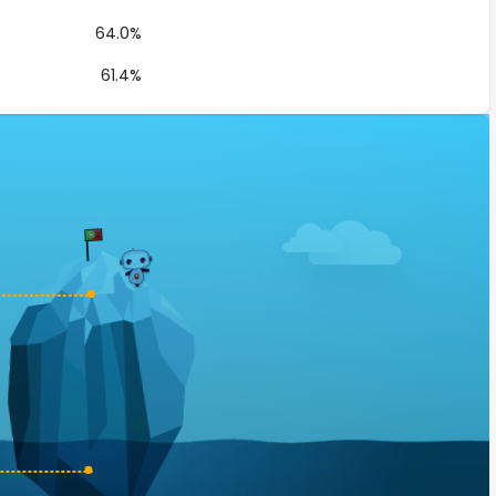
64.0%
61.4%