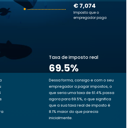
€ 7,074
Imposto que o
empregador paga
Taxa de imposto real
69.5
%
a
Dessa forma, consigo e com o seu
u
empregador a pagar impostos, o
4
que seria uma taxa de 61.4% passa
s
agora para 69.5%, o que significa
que a sua taxa real de imposto é
ra
8.1% maior do que parecia
inicialmente.