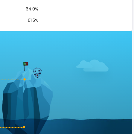
64.0%
61.5%