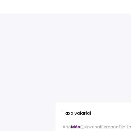
Taxa Salarial
Ano
Mês
Quinzenal
Semana
Dia
Ho