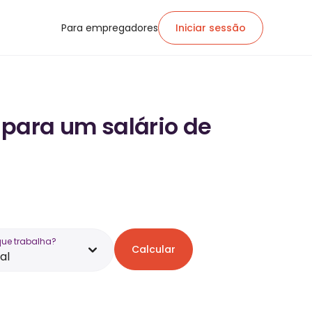
Para empregadores
Iniciar sessão
 para um salário de
que trabalha?
Calcular
al