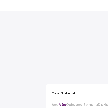
Taxa Salarial
Ano
Mês
Quinzenal
Semana
Dia
Ho