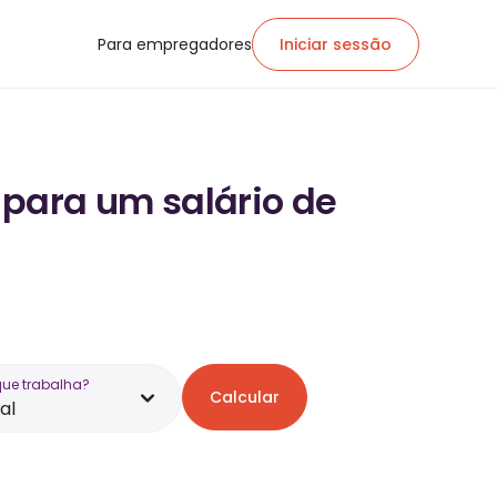
Para empregadores
Iniciar sessão
 para um salário de
que trabalha?
Calcular
al