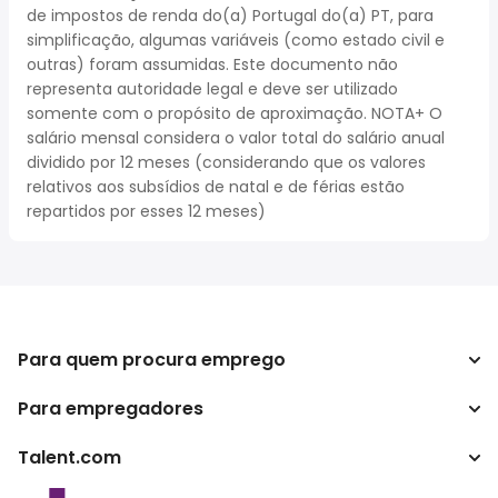
de impostos de renda do(a) Portugal do(a) PT, para
simplificação, algumas variáveis (como estado civil e
outras) foram assumidas. Este documento não
representa autoridade legal e deve ser utilizado
somente com o propósito de aproximação. NOTA+ O
salário mensal considera o valor total do salário anual
dividido por 12 meses (considerando que os valores
relativos aos subsídios de natal e de férias estão
repartidos por esses 12 meses)
Para quem procura emprego
Para empregadores
Procurar empregos
Pesquisar salários
Talent.com
Empreendimento
Calculadora de impostos
ATS