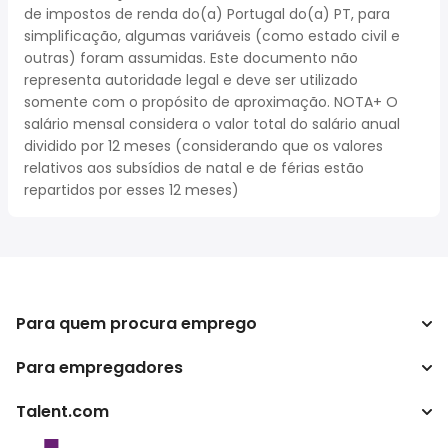
de impostos de renda do(a) Portugal do(a) PT, para
simplificação, algumas variáveis (como estado civil e
outras) foram assumidas. Este documento não
representa autoridade legal e deve ser utilizado
somente com o propósito de aproximação. NOTA+ O
salário mensal considera o valor total do salário anual
dividido por 12 meses (considerando que os valores
relativos aos subsídios de natal e de férias estão
repartidos por esses 12 meses)
Para quem procura emprego
Para empregadores
Procurar empregos
Pesquisar salários
Talent.com
Empreendimento
Calculadora de impostos
ATS