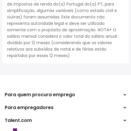
de impostos de renda do(a) Portugal do(a) PT, para
simplificação, algumas variáveis (como estado civil e
outras) foram assumidas. Este documento não
representa autoridade legal e deve ser utilizado
somente com o propósito de aproximação. NOTA+ O
salário mensal considera o valor total do salário anual
dividido por 12 meses (considerando que os valores
relativos aos subsídios de natal e de férias estão
repartidos por esses 12 meses)
Para quem procura emprego
Para empregadores
Procurar empregos
Pesquisar salários
Talent.com
Empreendimento
Calculadora de impostos
ATS