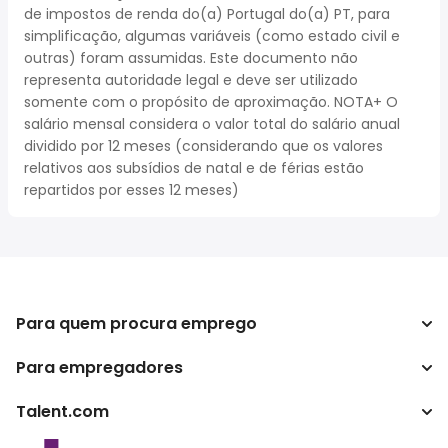
de impostos de renda do(a) Portugal do(a) PT, para
simplificação, algumas variáveis (como estado civil e
outras) foram assumidas. Este documento não
representa autoridade legal e deve ser utilizado
somente com o propósito de aproximação. NOTA+ O
salário mensal considera o valor total do salário anual
dividido por 12 meses (considerando que os valores
relativos aos subsídios de natal e de férias estão
repartidos por esses 12 meses)
Para quem procura emprego
Para empregadores
Procurar empregos
Pesquisar salários
Talent.com
Empreendimento
Calculadora de impostos
ATS