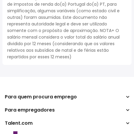
de impostos de renda do(a) Portugal do(a) PT, para
simplificação, algumas variáveis (como estado civil e
outras) foram assumidas. Este documento não
representa autoridade legal e deve ser utilizado
somente com o propósito de aproximação. NOTA+ O
salário mensal considera o valor total do salário anual
dividido por 12 meses (considerando que os valores
relativos aos subsídios de natal e de férias estão
repartidos por esses 12 meses)
Para quem procura emprego
Para empregadores
Procurar empregos
Pesquisar salários
Talent.com
Empreendimento
Calculadora de impostos
ATS