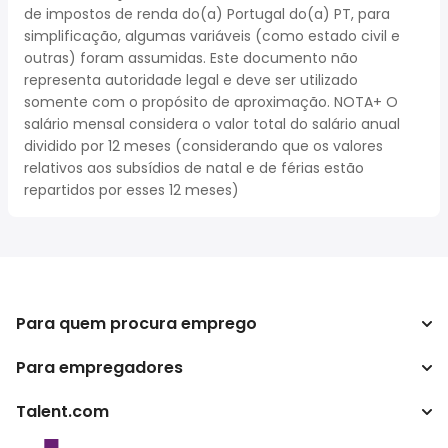
de impostos de renda do(a) Portugal do(a) PT, para
simplificação, algumas variáveis (como estado civil e
outras) foram assumidas. Este documento não
representa autoridade legal e deve ser utilizado
somente com o propósito de aproximação. NOTA+ O
salário mensal considera o valor total do salário anual
dividido por 12 meses (considerando que os valores
relativos aos subsídios de natal e de férias estão
repartidos por esses 12 meses)
Para quem procura emprego
Para empregadores
Procurar empregos
Pesquisar salários
Talent.com
Empreendimento
Calculadora de impostos
ATS