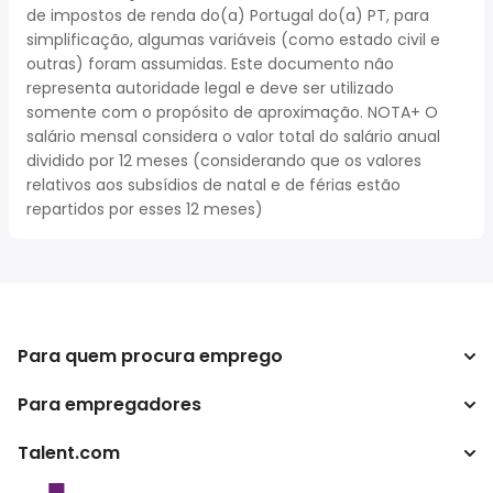
de impostos de renda do(a) Portugal do(a) PT, para
simplificação, algumas variáveis (como estado civil e
outras) foram assumidas. Este documento não
representa autoridade legal e deve ser utilizado
somente com o propósito de aproximação. NOTA+ O
salário mensal considera o valor total do salário anual
dividido por 12 meses (considerando que os valores
relativos aos subsídios de natal e de férias estão
repartidos por esses 12 meses)
Para quem procura emprego
Para empregadores
Procurar empregos
Pesquisar salários
Talent.com
Empreendimento
Calculadora de impostos
ATS