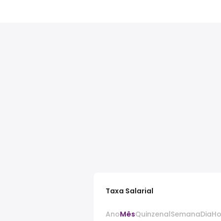
Taxa Salarial
Ano
Mês
Quinzenal
Semana
Dia
Ho