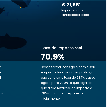
€ 21,651
Imposto que o
empregador paga
Taxa de imposto real
70.9
%
a
Dessa forma, consigo e com o seu
u
empregador a pagar impostos, o
1
que seria uma taxa de 63.1% passa
s
agora para 70.9%, o que significa
que a sua taxa real de imposto é
ra
7.8% maior do que parecia
inicialmente.