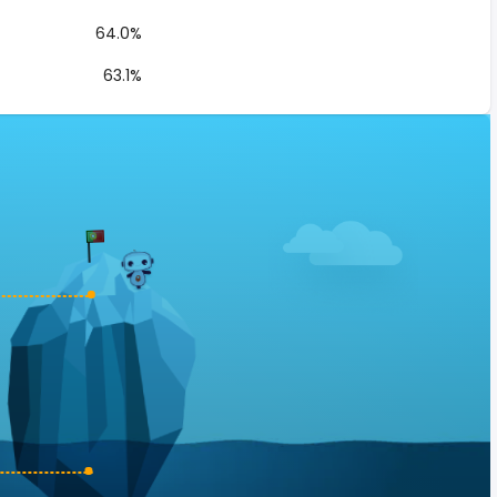
64.0%
63.1%