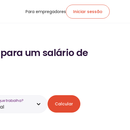
Para empregadores
Iniciar sessão
 para um salário de
que trabalha?
Calcular
al