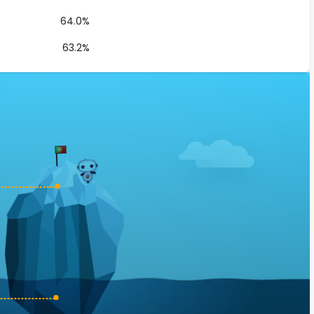
64.0%
63.2%