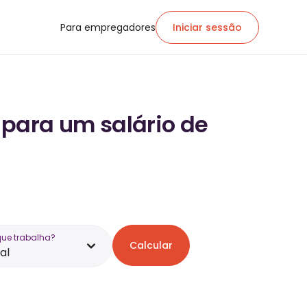
Para empregadores
Iniciar sessão
 para um salário de
que trabalha?
Calcular
al