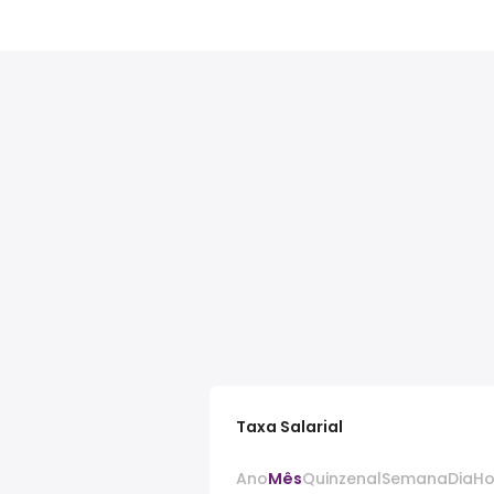
Taxa Salarial
Ano
Mês
Quinzenal
Semana
Dia
Ho