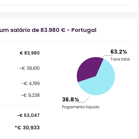
um salário de 83.980 € - Portugal
63.2%
€ 83,980
Taxa total
-€ 39,610
-€ 4,199
-€ 9,238
36.8%
Pagamento líquido
-€ 53,047
*€ 30,933