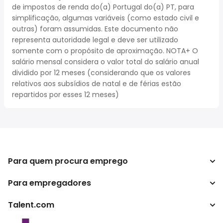
de impostos de renda do(a) Portugal do(a) PT, para
simplificação, algumas variáveis (como estado civil e
outras) foram assumidas. Este documento não
representa autoridade legal e deve ser utilizado
somente com o propósito de aproximação. NOTA+ O
salário mensal considera o valor total do salário anual
dividido por 12 meses (considerando que os valores
relativos aos subsídios de natal e de férias estão
repartidos por esses 12 meses)
Para quem procura emprego
Para empregadores
Procurar empregos
Pesquisar salários
Talent.com
Empreendimento
Calculadora de impostos
ATS