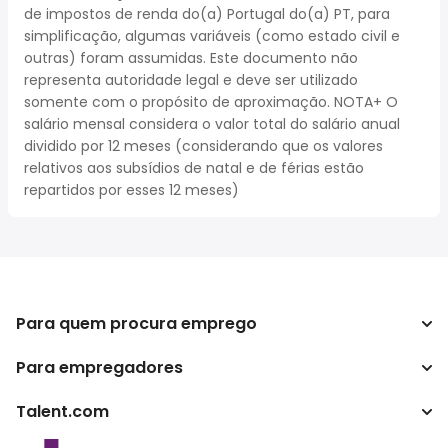
de impostos de renda do(a) Portugal do(a) PT, para
simplificação, algumas variáveis (como estado civil e
outras) foram assumidas. Este documento não
representa autoridade legal e deve ser utilizado
somente com o propósito de aproximação. NOTA+ O
salário mensal considera o valor total do salário anual
dividido por 12 meses (considerando que os valores
relativos aos subsídios de natal e de férias estão
repartidos por esses 12 meses)
Para quem procura emprego
Para empregadores
Procurar empregos
Pesquisar salários
Talent.com
Empreendimento
Calculadora de impostos
ATS