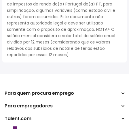
de impostos de renda do(a) Portugal do(a) PT, para
simplificação, algumas variáveis (como estado civil e
outras) foram assumidas. Este documento não
representa autoridade legal e deve ser utilizado
somente com o propósito de aproximação. NOTA+ O
salário mensal considera o valor total do salário anual
dividido por 12 meses (considerando que os valores
relativos aos subsídios de natal e de férias estão
repartidos por esses 12 meses)
Para quem procura emprego
Para empregadores
Procurar empregos
Pesquisar salários
Talent.com
Empreendimento
Calculadora de impostos
ATS