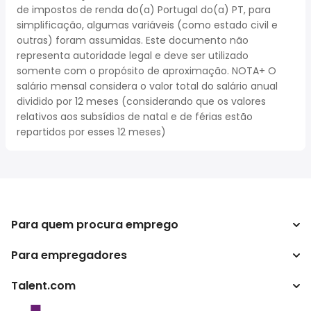
de impostos de renda do(a) Portugal do(a) PT, para
simplificação, algumas variáveis (como estado civil e
outras) foram assumidas. Este documento não
representa autoridade legal e deve ser utilizado
somente com o propósito de aproximação. NOTA+ O
salário mensal considera o valor total do salário anual
dividido por 12 meses (considerando que os valores
relativos aos subsídios de natal e de férias estão
repartidos por esses 12 meses)
Para quem procura emprego
Para empregadores
Procurar empregos
Pesquisar salários
Talent.com
Empreendimento
Calculadora de impostos
ATS