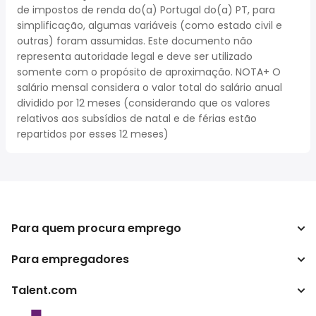
de impostos de renda do(a) Portugal do(a) PT, para
simplificação, algumas variáveis (como estado civil e
outras) foram assumidas. Este documento não
representa autoridade legal e deve ser utilizado
somente com o propósito de aproximação. NOTA+ O
salário mensal considera o valor total do salário anual
dividido por 12 meses (considerando que os valores
relativos aos subsídios de natal e de férias estão
repartidos por esses 12 meses)
Para quem procura emprego
Para empregadores
Procurar empregos
Pesquisar salários
Talent.com
Empreendimento
Calculadora de impostos
ATS