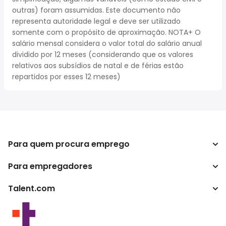
outras) foram assumidas. Este documento não
representa autoridade legal e deve ser utilizado
somente com o propósito de aproximação. NOTA+ O
salário mensal considera o valor total do salário anual
dividido por 12 meses (considerando que os valores
relativos aos subsídios de natal e de férias estão
repartidos por esses 12 meses)
Para quem procura emprego
Para empregadores
Procurar empregos
Pesquisar salários
Talent.com
Empreendimento
Calculadora de impostos
ATS
Mais países
Conversão de salário
Programas de editores