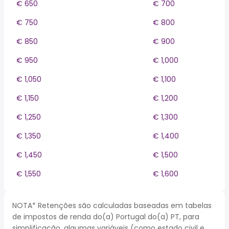
€ 650
€ 700
€ 750
€ 800
€ 850
€ 900
€ 950
€ 1,000
€ 1,050
€ 1,100
€ 1,150
€ 1,200
€ 1,250
€ 1,300
€ 1,350
€ 1,400
€ 1,450
€ 1,500
€ 1,550
€ 1,600
NOTA* Retenções são calculadas baseadas em tabelas
de impostos de renda do(a) Portugal do(a) PT, para
simplificação, algumas variáveis (como estado civil e