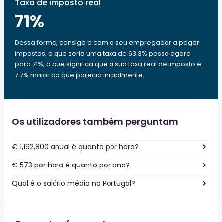
Taxa de imposto real
71
%
Dessa forma, consigo e com o seu empregador a pagar
impostos, o que seria uma taxa de 63.3% passa agora
para 71%, o que significa que a sua taxa real de imposto é
7.7% maior do que parecia inicialmente.
Os utilizadores também perguntam
€ 1,192,800 anual é quanto por hora?
€ 573 por hora é quanto por ano?
Qual é o salário médio no Portugal?