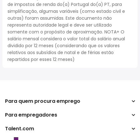
de impostos de renda do(a) Portugal do(a) PT, para
simplificação, algumas variáveis (como estado civil e
outras) foram assumidas. Este documento não
representa autoridade legal e deve ser utilizado
somente com o propósito de aproximação. NOTA+ O
salário mensal considera o valor total do salário anual
dividido por 12 meses (considerando que os valores
relativos aos subsídios de natal e de férias estão
repartidos por esses 12 meses)
Para quem procura emprego
Para empregadores
Procurar empregos
Pesquisar salários
Talent.com
Empreendimento
Calculadora de impostos
ATS