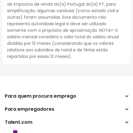
de impostos de renda do(a) Portugal do(a) PT, para
simplificação, algumas variáveis (como estado civil e
outras) foram assumidas. Este documento não
representa autoridade legal e deve ser utilizado
somente com o propósito de aproximação. NOTA+ O
salário mensal considera o valor total do salário anual
dividido por 12 meses (considerando que os valores
relativos aos subsídios de natal e de férias estão
repartidos por esses 12 meses)
Para quem procura emprego
Para empregadores
Procurar empregos
Pesquisar salários
Talent.com
Empreendimento
Calculadora de impostos
ATS